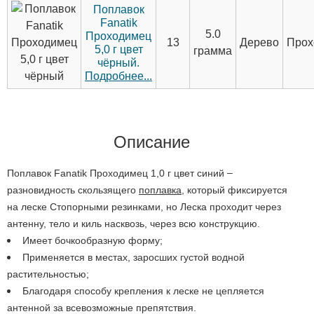
Поплавок
Fanatik
5.0
Проходимец
13
Дерево
Прох
5,0 г цвет
грамма
чёрный.
Подробнее...
Описание
–
Поплавок Fanatik Проходимец 1,0 г цвет синий
разновидность скользящего
поплавка
, который фиксируется
на леске Стопорными резинками, но Леска проходит через
антенну, тело и киль насквозь, через всю конструкцию.
Имеет бочкообразную форму;
Применяется в местах, заросших густой водной
растительностью;
Благодаря способу крепления к леске не цепляется
антенной за всевозможные препятствия.