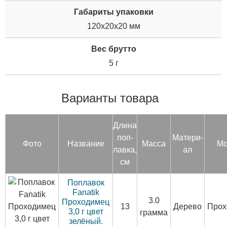
Габариты упаковки
120x20x20 мм
Вес брутто
5 г
Варианты товара
Дли­на
поп­
Ма­тери­
Фото
Название
Мас­са
Мо
лавка,
ал
см
Поплавок
Fanatik
3.0
Проходимец
13
Дерево
Прох
3,0 г цвет
грамма
зелёный.