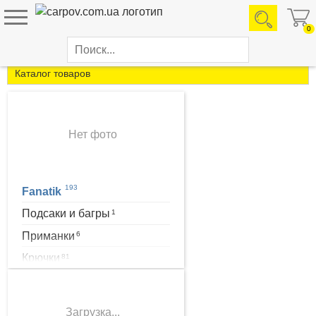
0
Производители
Каталог товаров
Нет фото
193
Fanatik
Подсаки и багры
1
Приманки
6
Крючки
81
Все для монтажа
37
Поплавки и Маркеры
52
Загрузка...