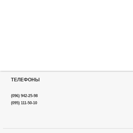
Материал:
Пл
Форма:
Овал
Размер:
Med
Розмір:
Medi
Монтаж:
In-Li
Габариты уп
Вес брутто:
5
ТЕЛЕФОНЫ
(096) 942-25-98
(095) 111-50-10