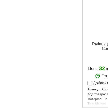
Годівниця
Ca
32
Цена:
г
Отг
Добавит
Артикул:
CPF
Код товара:
Матеріал:
Пл
Тип:
Method