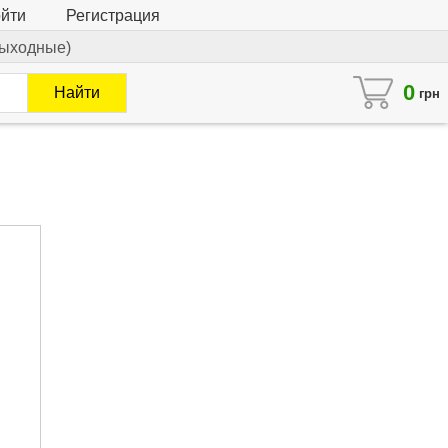
йти
Регистрация
 выходные)
0
Найти
грн