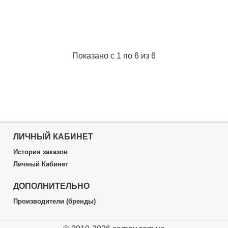
астик
Розмір:
Medium
ьна
Форма:
Овальна
ium
Габариты упаковки:
80x60x30 
um
Вес брутто:
20 г
ne
Подробнее...
аковки:
80x20x30 мм
Показано с 1 по 6 из 6
0 г
Подробнее...
ЛИЧНЫЙ КАБИНЕТ
История заказов
Личный Кабинет
ДОПОЛНИТЕЛЬНО
Производители (бренды)