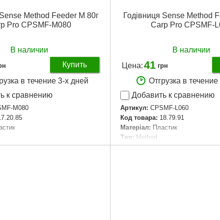
Sense Method Feeder M 80г
Годівниця Sense Method F
rp Pro CPSMF-M080
Carp Pro CPSMF-L
В наличии
В наличии
41
Купить
Цена:
рн
грн
рузка в течение 3-х дней
Отгрузка в течение
ь к сравнению
Добавить к сравнению
SMF-M080
Артикул:
CPSMF-L060
17.20.85
Код товара:
18.79.91
астик
Матеріал:
Пластик
Тип:
Method
астик
Материал:
Пластик
ьна
Форма:
Овальна
ium
Размер:
Medium
um
Розмір:
Medium
ne
Монтаж:
In-Line
аковки:
80x60x30 мм
Габариты упаковки:
60x30x20 
0 г
Вес брутто:
60 г