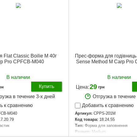
Подробнее...
Подробнее...
 Flat Classic Boilie M 40г
Прес-форма для годівниць 
rp Pro CPFCB-M040
Sense Method M Carp Pro
В наличии
В наличии
29
Купить
Цена:
рн
грн
рузка в течение 3-х дней
Отгрузка в течение
ь к сравнению
Добавить к сравнению
CB-M040
Артикул:
CPPS-201M
17.20.79
Код товара:
18.24.55
астик
Тип:
Форма для заповнення
Размер:
Medium