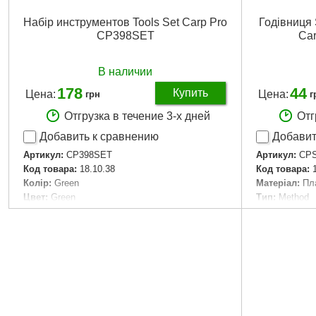
Набір инструментов Tools Set Carp Pro
Годівниця 
CP398SET
Ca
В наличии
178
44
Купить
Цена:
Цена:
грн
г
Отгрузка в течение 3-х дней
Отг
Добавить к сравнению
Добавит
Артикул:
CP398SET
Артикул:
CP
Код товара:
18.10.38
Код товара:
Колір:
Green
Матеріал:
Пл
Цвет:
Green
Тип:
Method
Габариты упаковки:
120x40x10 мм
Материал:
Пл
Вес брутто:
20 г
Форма:
Овал
Размер:
Med
Подробнее...
Розмір:
Medi
Монтаж:
In-Li
Габариты уп
Вес брутто:
9