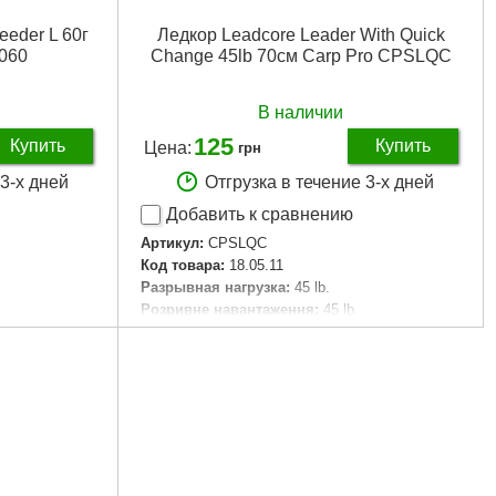
eeder L 60г
Ледкор Leadcore Leader With Quick
060
Change 45lb 70см Carp Pro CPSLQC
В наличии
125
Купить
Купить
Цена:
грн
 3-х дней
Отгрузка в течение 3-х дней
Добавить к сравнению
Артикул:
CPSLQC
Код товара:
18.05.11
Разрывная нагрузка:
45 lb.
Розривне навантаження:
45 lb.
Колір:
Camo
Цвет:
Camo
Длина:
70 см.
Довжина:
70 см.
Габариты упаковки:
50x80x15 мм
мм
Вес брутто:
10 г
Подробнее...