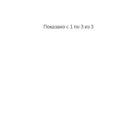
Разрыв (кг):
5.80
Размотка (м):
30
Цвет:
светло-стальной
Тип:
Зимняя монолеска
Показано с 1 по 3 из 3
Размотка:
30
Разрывная нагрузка (кг):
5.8
Диаметр cечения (мм):
0.25
Подробнее...