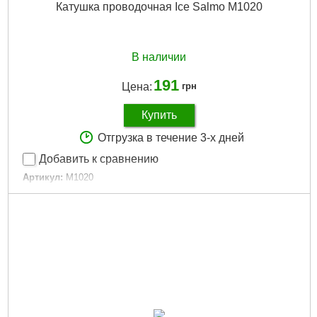
Катушка проводочная Ice Salmo M1020
В наличии
191
Цена:
грн
Купить
Отгрузка в течение 3-х дней
Добавить к сравнению
Артикул:
M1020
Код товара:
11.79.10
Диаметр:
65
Назначение катушки:
Зимняя
Вес (г):
90
Материал шпули:
Металл
Габариты упаковки:
85x75x40 мм
Вес брутто:
95 г
Подробнее...