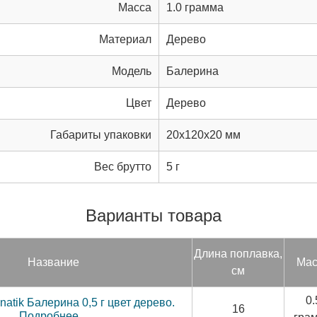
Масса
1.0 грамма
Материал
Дерево
Модель
Балерина
Цвет
Дерево
Габариты упаковки
20x120x20 мм
Вес брутто
5 г
Варианты товара
Дли­на поп­лавка,
Название
Мас
см
0.
atik Балерина 0,5 г цвет дерево.
16
Подробнее...