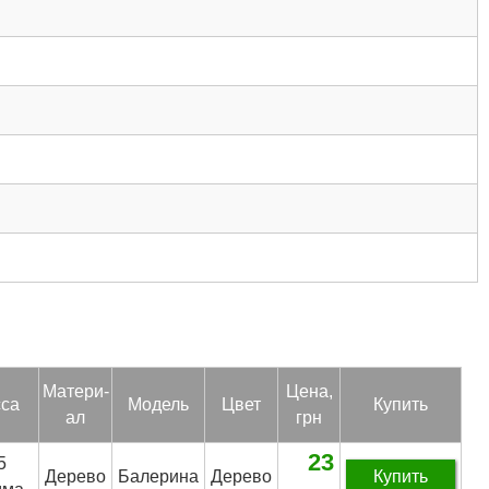
Ма­тери­
Цена,
­са
Мо­дель
Цвет
Купить
ал
грн
23
5
Дерево
Балерина
Дерево
Купить