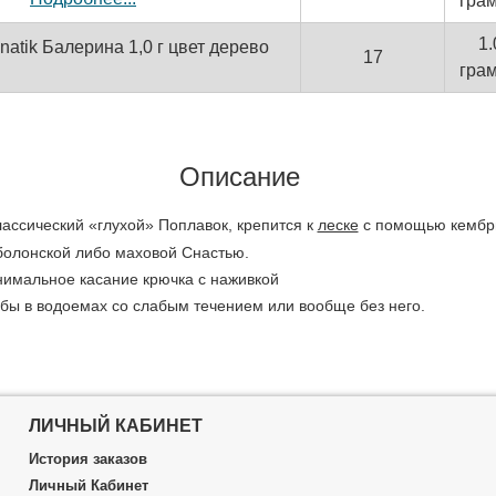
гра
1.
atik Балерина 1,0 г цвет дерево
17
гра
Описание
лассический «глухой» Поплавок, крепится к
леске
с помощью кембрик
болонской либо маховой Снастью.
нимальное касание крючка с наживкой
бы в водоемах со слабым течением или вообще без него.
ЛИЧНЫЙ КАБИНЕТ
История заказов
Личный Кабинет