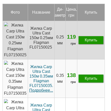
Ди­
Цена,
Фото
Название
Купить
аметр
грн
Жилка Carp
Ultra Cast
119
0.25
150м 0.25мм
Купить
Flagman
мм
грн
FL07150025
Жилка Carp
Ultra Cast
138
0.35
150м 0.35мм
Купить
Flagman
мм
грн
FL07150035.
Подробнее...
Жилка Carp
Ultra Cast