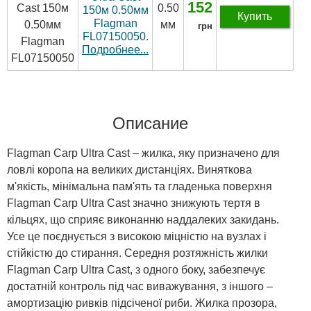
152
0.50
150м 0.50мм
Купить
Flagman
мм
грн
FL07150050.
Подробнее...
Описание
Flagman Carp Ultra Cast – жилка, яку призначено для
ловлі коропа на великих дистанціях. Виняткова
м'якість, мінімальна пам'ять та гладенька поверхня
Flagman Carp Ultra Cast значно знижують тертя в
кільцях, що сприяє виконанню наддалеких закидань.
Усе це поєднується з високою міцністю на вузлах і
стійкістю до стирання. Середня розтяжність жилки
Flagman Carp Ultra Cast, з одного боку, забезпечує
достатній контроль під час виважування, з іншого –
амортизацію ривків підсіченої риби. Жилка прозора,