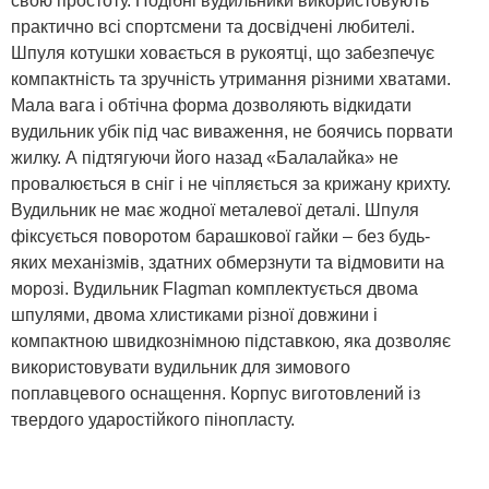
свою простоту. Подібні вудильники використовують
практично всі спортсмени та досвідчені любителі.
Шпуля котушки ховається в рукоятці, що забезпечує
компактність та зручність утримання різними хватами.
Мала вага і обтічна форма дозволяють відкидати
вудильник убік під час виваження, не боячись порвати
жилку. А підтягуючи його назад «Балалайка» не
провалюється в сніг і не чіпляється за крижану крихту.
Вудильник не має жодної металевої деталі. Шпуля
фіксується поворотом барашкової гайки – без будь-
яких механізмів, здатних обмерзнути та відмовити на
морозі. Вудильник Flagman комплектується двома
шпулями, двома хлистиками різної довжини і
компактною швидкознімною підставкою, яка дозволяє
використовувати вудильник для зимового
поплавцевого оснащення. Корпус виготовлений із
твердого ударостійкого пінопласту.