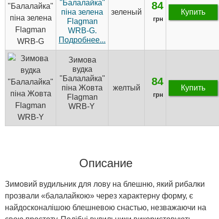
"Балалайка"
84
піна зелена
зеленый
Купить
грн
Flagman
WRB-G.
Подробнее...
Зимова
вудка
"Балалайка"
84
піна Жовта
желтый
Купить
грн
Flagman
WRB-Y
Описание
Зимовий вудильник для лову на блешню, який рибалки
прозвали «балалайкою» через характерну форму, є
найдосконалішою блешневою снастью, незважаючи на