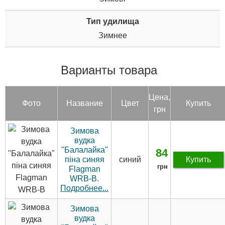
Тип удилища
Зимнее
Варианты товара
Цена,
Фото
Название
Цвет
Купить
грн
Зимова
вудка
"Балалайка"
84
піна синяя
синий
Купить
грн
Flagman
WRB-B.
Подробнее...
Зимова
вудка