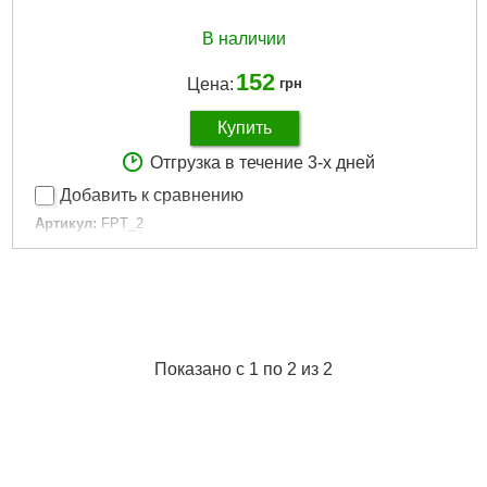
В наличии
152
Цена:
грн
Купить
Отгрузка в течение 3-х дней
Добавить к сравнению
Артикул:
FPT_2
Код товара:
11.69.79
Тест, oz:
2
Серія вудлища:
Patriot
Серия удилища:
Patriot
Габариты упаковки:
50x50x600 мм
Вес брутто:
100 г
Показано с 1 по 2 из 2
Подробнее...