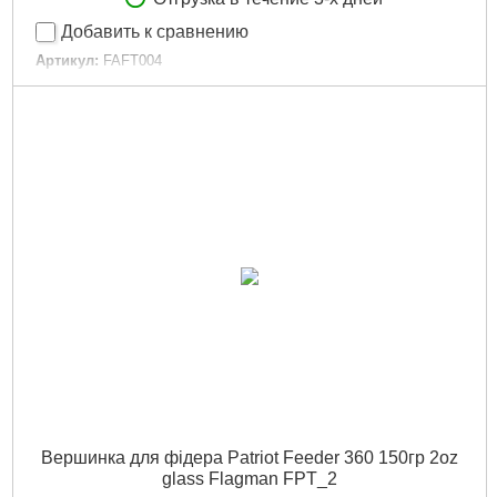
Добавить к сравнению
Артикул:
FAFT004
Код товара:
15.39.55
Тест, oz:
2
Посадковий діаметр:
3.3 мм
Посадочный диаметр:
3.3 мм
Серія вудлища:
Force Active Feeder
Серия удилища:
Force Active Feeder
Колір:
Green
Цвет:
Green
Подробнее...
Вершинка для фідера Patriot Feeder 360 150гр 2oz
glass Flagman FPT_2