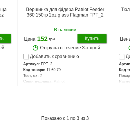
ища
Вершинка для фідера Patriot Feeder
Тюл
oz
360 150гр 2oz glass Flagman FPT_2
В наличии
152
ть
Купить
Цена:
Цена
грн
ей
Отгрузка в течение 3-х дней
Добавить к сравнению
Д
Артикул:
FPT_2
Артик
Код товара:
11.69.79
Код т
Тест, oz:
2
Посад
Серія вудлища:
Patriot
Разме
Серия удилища:
Patriot
Розмі
Габариты упаковки:
50x50x600 мм
Посад
Вес брутто:
100 г
Подробнее...
Показано с 1 по 3 из 3