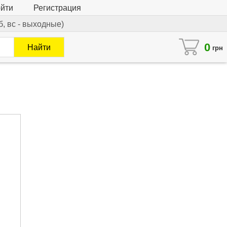
йти
Регистрация
сб, вс - выходные)
0
Найти
грн