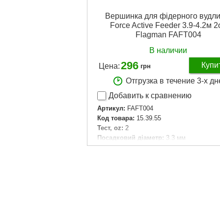
Вершинка для фідерного вудл
Force Active Feeder 3.9-4.2м 2
Flagman FAFT004
В наличии
296
Купи
Цена:
грн
Отгрузка в течение 3-х дн
Добавить к сравнению
Артикул:
FAFT004
Код товара:
15.39.55
Тест, oz:
2
Посадковий діаметр:
3.3 мм
Посадочный диаметр:
3.3 мм
Серія вудлища:
Force Active Feeder
Серия удилища:
Force Active Feeder
Колір:
Green
Цвет:
Green
Подробнее...