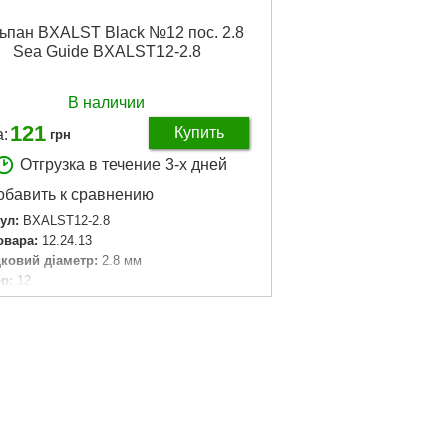
ьпан BXALST Black №12 пос. 2.8
Sea Guide BXALST12-2.8
В наличии
121
Купить
:
грн
Отгрузка в течение 3-х дней
обавить к сравнению
ул:
BXALST12-2.8
овара:
12.24.13
ковий діаметр:
2.8 мм
р:
12
р:
12
очный диаметр:
2.8 мм
Подробнее...