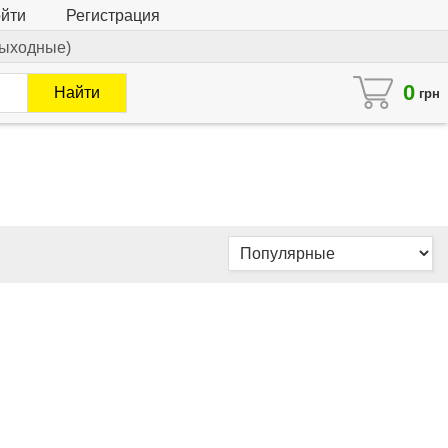
йти
Регистрация
 выходные)
0
Найти
грн