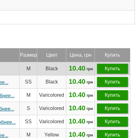
Раз­мер
Цвет
Цена, грн
Купить
10.40
M
Black
Купить
грн
10.40
SS
Black
Купить
е...
грн
10.40
M
Varicolored
Купить
нее...
грн
10.40
S
Varicolored
Купить
нее...
грн
10.40
SS
Varicolored
Купить
бнее...
грн
10.40
M
Yellow
Купить
е...
грн