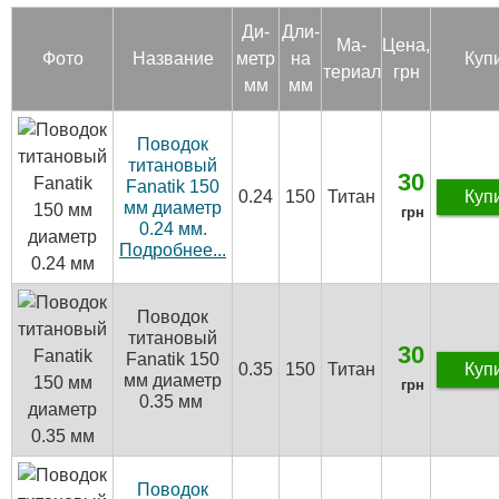
Ди­
Дли­
Ма­
Цена,
Фото
Название
метр
на
Куп
тери­ал
грн
мм
мм
Поводок
титановый
30
Fanatik 150
0.24
150
Титан
Куп
мм диаметр
грн
0.24 мм.
Подробнее...
Поводок
титановый
30
Fanatik 150
0.35
150
Титан
Куп
мм диаметр
грн
0.35 мм
Поводок