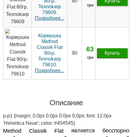
80гр.
80
Купить
грн
Texnokarp
79609.
Подробнее...
Кормушка
Method
Classik Flat
63
90гр.
90
Купить
грн
Texnokarp
79610.
Подробнее...
Описание
p.p1 {margin: 0.0px 0.0px 0.0px 0.0px; font: 12.0px
'Helvetica Neue'; color: #454545}
является бесспорно
Method Classik Flat