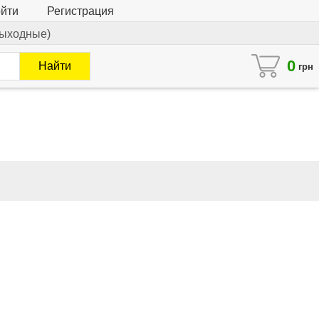
йти
Регистрация
 выходные)
0
Найти
грн