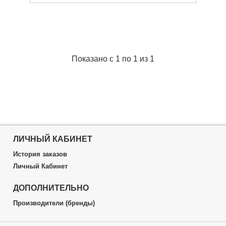
Модель:
Заводное кольцо 1021-5
Габариты упаковки:
50x60x5 мм
Вес брутто:
5 г
Подробнее...
Показано с 1 по 1 из 1
ЛИЧНЫЙ КАБИНЕТ
История заказов
Личный Кабинет
ДОПОЛНИТЕЛЬНО
Производители (бренды)