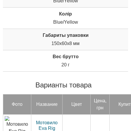
Blue/Yellow
Колір
Blue/Yellow
Габариты упаковки
150x60x8 мм
Вес брутто
20 г
Варианты товара
Цена,
Фото
Название
Цвет
Купит
грн
Мотовило
Eva Rig