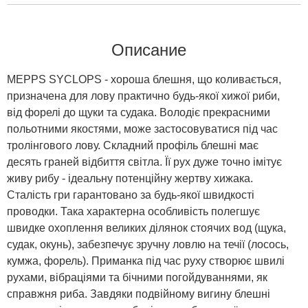
Описание
MEPPS SYCLOPS - хороша блешня, що коливається,
призначена для лову практично будь-якої хижої риби,
від форелі до щуки та судака. Володіє прекрасними
польотними якостями, може застосовуватися під час
тролінгового лову. Складний профіль блешні має
десять граней відбиття світла. Її рух дуже точно імітує
живу рибу - ідеальну потенційну жертву хижака.
Сталість гри гарантовано за будь-якої швидкості
проводки. Така характерна особливість полегшує
швидке охоплення великих ділянок стоячих вод (щука,
судак, окунь), забезпечує зручну ловлю на течії (лосось,
кумжа, форель). Приманка під час руху створює швилі
рухами, вібраціями та бічними погойдуваннями, як
справжня риба. Завдяки подвійному вигину блешні