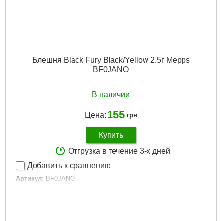
Блешня Black Fury Black/Yellow 2.5г Mepps
BF0JANO
В наличии
155
Цена:
грн
Купить
Отгрузка в течение 3-х дней
Добавить к сравнению
Артикул:
BF0JANO
Код товара:
11.98.07
Колір:
Black/Yellow
Тип:
Обертовий
Цвет:
Black/Yellow