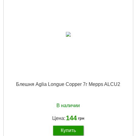
Длина:
62 мм
Довжина:
62 мм
Габариты упаковки:
120x30x20 мм
Вес брутто:
30 г
Подробнее...
Блешня Aglia Longue Copper 7г Mepps ALCU2
В наличии
144
Цена:
грн
Купить