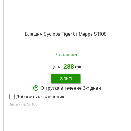
Блешня Syclops Tiger 8г Mepps STI08
В наличии
288
Цена:
грн
Купить
Отгрузка в течение 3-х дней
Добавить к сравнению
Артикул:
STI08
Код товара:
11.98.49
Колір:
Tiger
Тип:
Обертовий
Цвет:
Tiger