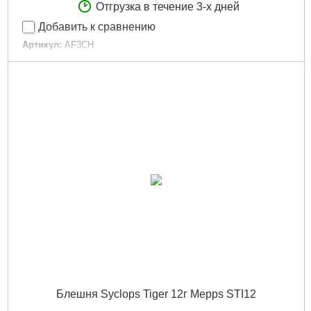
Отгрузка в течение 3-х дней
Добавить к сравнению
Артикул:
AF3CH
Код товара:
14.56.51
Розмір:
3
Тип:
Обертовий
Колір:
Сhartreuse
Размер:
3
Цвет:
Сhartreuse
Габариты упаковки:
120x20x30 мм
Вес брутто:
10 г
Подробнее...
Блешня Syclops Tiger 12г Mepps STI12