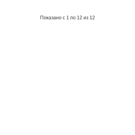
Цвет:
CH
Габариты упаковки:
120x20x30 мм
Вес брутто:
20 г
Показано с 1 по 12 из 12
Подробнее...