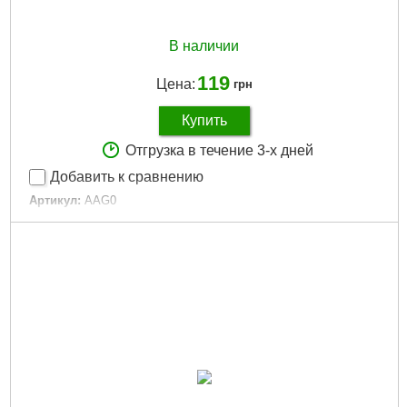
В наличии
119
Цена:
грн
Купить
Отгрузка в течение 3-х дней
Добавить к сравнению
Артикул:
AAG0
Код товара:
11.97.81
Колір:
Silver
Тип:
Обертовий
Цвет:
Silver
Габариты упаковки:
80x12x5 мм
Вес брутто:
3 г
Подробнее...