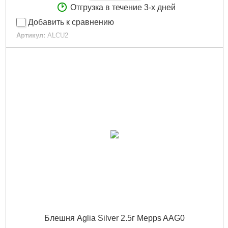
Отгрузка в течение 3-х дней
Добавить к сравнению
Артикул:
ALCU2
Код товара:
14.56.57
Розмір:
2
Тип:
Обертовий
Колір:
Copper
Размер:
2
Цвет:
Copper
Габариты упаковки:
120x45x20 мм
Вес брутто:
11 г
Подробнее...
Блешня Aglia Silver 2.5г Mepps AAG0