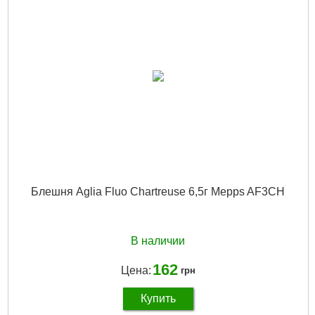
Габариты упаковки:
50x20x20 мм
Вес брутто:
5 г
Подробнее...
Блешня Aglia Fluo Сhartreuse 6,5г Mepps AF3CH
В наличии
162
Цена:
грн
Купить