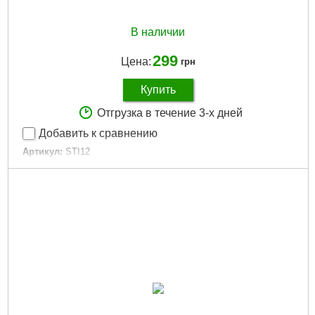
В наличии
299
Цена:
грн
Купить
Отгрузка в течение 3-х дней
Добавить к сравнению
Артикул:
STI12
Код товара:
11.98.50
Розмір:
1
Тип:
Обертовий
Колір:
Tiger
Размер:
1
Цвет:
Tiger
Габариты упаковки:
100x20x30 мм
Вес брутто:
15 г
Подробнее...