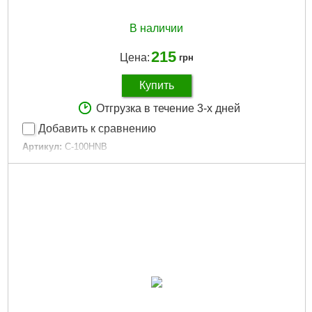
В наличии
215
Цена:
грн
Купить
Отгрузка в течение 3-х дней
Добавить к сравнению
Артикул:
C-100HNB
Код товара:
14.57.51
Колір:
HNB
Тип:
Коливний
Цвет:
HNB
Длина:
47 мм
Довжина:
47 мм
Габариты упаковки:
120x40x20 мм
Вес брутто:
20 г
Подробнее...