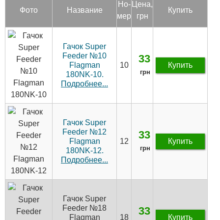
Но­
Цена,
Фото
Название
Купить
мер
грн
Гачок Super
Feeder №10
33
Flagman
10
Купить
грн
180NK-10.
Подробнее...
Гачок Super
Feeder №12
33
Flagman
12
Купить
грн
180NK-12.
Подробнее...
Гачок Super
Feeder №18
33
Flagman
18
Купить