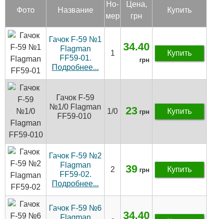
Но­
Цена,
Фото
Название
Купить
мер
грн
Гачок F-59 №1
34.40
Flagman
1
Купить
FF59-01.
грн
Подробнее...
Гачок F-59
№1/0 Flagman
23
1/0
Купить
грн
FF59-010
Гачок F-59 №2
Flagman
39
2
Купить
грн
FF59-02.
Подробнее...
Гачок F-59 №6
34.40
Flagman