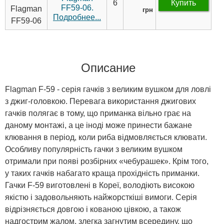
6
Купить
FF59-06.
грн
Подробнее...
Описание
Flagman F-59 - серія гачків з великим вушком для ловлі
з джиг-головкою. Перевага використання джигових
гачків полягає в тому, що приманка вільно грає на
даному монтажі, а це іноді може принести бажане
клювання в період, коли риба відмовляється клювати.
Особливу популярність гачки з великим вушком
отримали при появі розбірних «чебурашек». Крім того,
у таких гачків набагато краща прохідність приманки.
Гачки F-59 виготовлені в Кореї, володіють високою
якістю і задовольняють найжорсткіші вимоги. Серія
відрізняється довгою і кованою цівкою, а також
надгострим жалом, злегка загнутим всередину, що