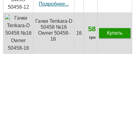
Подробнее...
Гачки Tenkara-D
50458 №16
58
Owner 50458-
16
Купить
грн
16