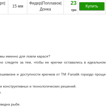
23
рп|
Фидер|Поплавок|
15 мм
Купить
Донка
грн
рмы именно для ловли карася?
но следите за тем, чтобы ее крючки оставались в идеальном
дешевизне и доступности крючков от ТМ Fanatik гораздо проще
 конструктивных и технологических решений.
.
 видна рыбе.