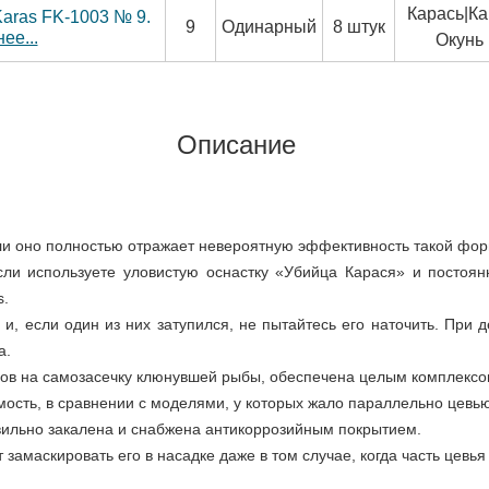
Карась|Ка
 Karas FK-1003 № 9.
9
Одинарный
8 штук
ее...
Окунь
Описание
если оно полностью отражает невероятную эффективность такой фо
сли используете уловистую оснастку «Убийца Карася» и постоян
s.
и, если один из них затупился, не пытайтесь его наточить. При 
а.
сов на самозасечку клюнувшей рыбы, обеспечена целым комплексом
мость, в сравнении с моделями, у которых жало параллельно цевью
вильно закалена и снабжена антикоррозийным покрытием.
 замаскировать его в насадке даже в том случае, когда часть цевья