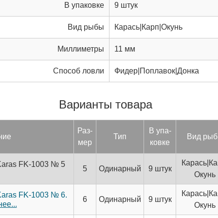
В упаковке
9 штук
Вид рыбы
Карась|Карп|Окунь
Миллиметры
11 мм
Способ ловли
Фидер|Поплавок|Донка
Варианты товара
Раз­
В упа­
ние
Тип
Вид ры­
мер
ков­ке
Карась|Ка
 Karas FK-1003 № 5
5
Одинарный
9 штук
Окунь
Карась|Ка
 Karas FK-1003 № 6.
6
Одинарный
9 штук
ее...
Окунь