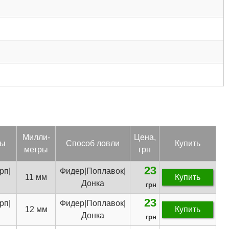
Мил­ли­
Цена,
бы
Спо­соб лов­ли
Купить
мет­ры
грн
23
рп|
Фидер|Поплавок|
11 мм
Купить
Донка
грн
23
рп|
Фидер|Поплавок|
12 мм
Купить
Донка
грн