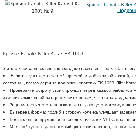
Крючок Fanatik Killer
Подробн
Крючок Fanatik Killer Karas FK-1003
У этого крючка довольно кровожадное название – но как быть, 
Если вы увлекаетесь этой простой и добычливой охотой, е
состоянии, всегда держите под рукой упаковку FK-1003 Killer Kara
Проверяйте остроту своих крючков перед каждой рыбалкой – 
заменить вышедший из строя крючок новым, чья острота идеальн
Зацепистость этого тоненького жала, дающего максимум шан
Выверена форма: подгиб в сторону колечка улучшает засекае
Великолепная пружинная проволока из стали VHI-Carbon пра
Мелочей тут нет: даже темный цвет крючка важен, он помогает