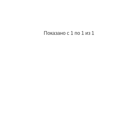
Габариты упаковки:
97x70x1 мм
Вес брутто:
8 г
Подробнее...
Показано с 1 по 1 из 1