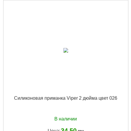
Размер (дюймы):
4,5"
Длина, мм:
115
Цвет:
024
Серия:
Viper
Вид рыбы:
Щука|Судак|Сом
Размер:
4,5"
Подробнее...
Силиконовая приманка Viper 2 дюйма цвет 026
В наличии
34.50
Цена:
грн