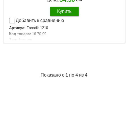
Купить
Добавить к сравнению
Артикул:
Fanatik-1210
Код товара:
16.70.99
Тип:
Твистер
Размер (дюймы):
2"
Длина, мм:
50
Цвет:
026
Серия:
Viper
Вид рыбы:
Щука|Окунь|Судак|Голавль|Ставрида|Форель|
Сарган
Показано с 1 по 4 из 4
Размер:
2"
Подробнее...