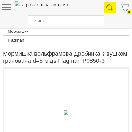
0
Каталог товаров
Мормишки
Flagman
Мормишка вольфрамова Дробинка з вушком
гранована d=5 мідь Flagman P0850-3