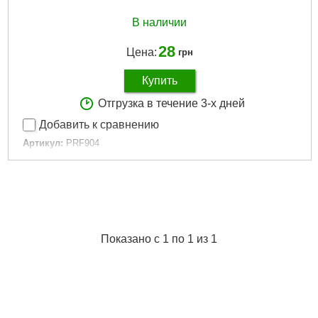
В наличии
28
Цена:
грн
Купить
Отгрузка в течение 3-х дней
Добавить к сравнению
Артикул:
PRF904
Код товара:
14.22.43
Запах:
Ваниль
Колір:
Желтый
Цвет:
Желтый
Размер:
Средний
Розмір:
Средний
Показано с 1 по 1 из 1
Габариты упаковки:
120x30x10 мм
Вес брутто:
10 г
Подробнее...