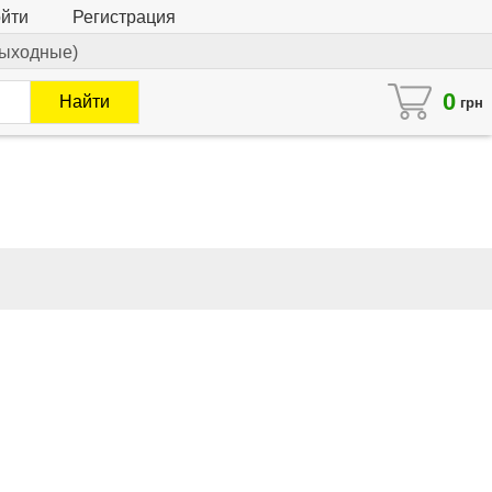
йти
Регистрация
 выходные)
0
Найти
грн