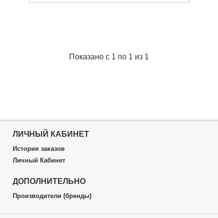
Глубина сетки:
60 см
Вид:
Разборной
Материал:
Крупная ячейка
Материал головы:
Металл
Материал рукояти:
Металл
Показано с 1 по 1 из 1
Подробнее...
ЛИЧНЫЙ КАБИНЕТ
История заказов
Личный Кабинет
ДОПОЛНИТЕЛЬНО
Производители (бренды)