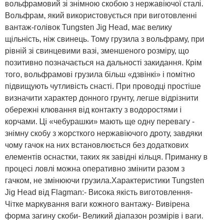
вольфрамовий зі знімною скобою з нержавіючої сталі.
Вольфрам, який використовується при виготовленні
вантаж-голівок Tungsten Jig Head, має велику
щільність, ніж свинець. Тому грузила з вольфраму, при
рівній зі свинцевими вазі, зменшеного розміру, що
позитивно позначається на дальності закидання. Крім
того, вольфрамові грузила більш «дзвінкі» і помітно
підвищують чутливість снасті. При проводці простіше
визначити характер донного грунту, легше відрізнити
обережні клювання від контакту з водоростями і
корчами. Ці «чебурашки» мають ще одну перевагу -
знімну скобу з жорсткого нержавіючого дроту, завдяки
чому гачок на них встановлюється без додаткових
елементів оснастки, таких як завідні кільця. Приманку в
процесі ловлі можна оперативно змінити разом з
гачком, не змінюючи грузила.Характеристики Tungsten
Jig Head від Flagman:- Висока якість виготовлення-
Чітке маркування ваги кожного вантажу- Вивірена
форма загину скоби- Великий діапазон розмірів і ваги.