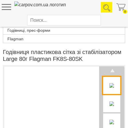
0
Каталог товаров
Годівниці, прес-форми
Flagman
Годівниця пластикова сітка зі стабілізатором
Large 80г Flagman FK8S-80SK