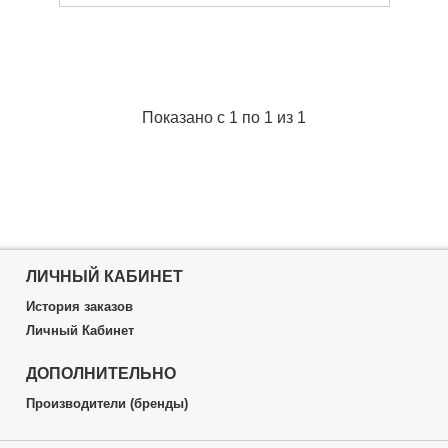
Материал:
Пластик
Форма:
Овальна
Размер:
Large
Розмір:
Large
Монтаж:
In-Line
Габариты упаковки:
120x30x40 мм
Показано с 1 по 1 из 1
Вес брутто:
60 г
Подробнее...
ЛИЧНЫЙ КАБИНЕТ
История заказов
Личный Кабинет
ДОПОЛНИТЕЛЬНО
Производители (бренды)