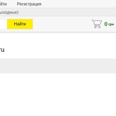
йти
Регистрация
 выходные)
0
Найти
грн
ru