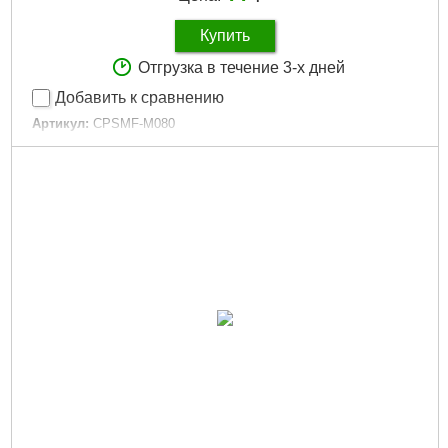
Купить
Отгрузка в течение 3-х дней
Добавить к сравнению
Артикул:
CPSMF-M080
Код товара:
17.20.85
Матеріал:
Пластик
Тип:
Method
Материал:
Пластик
Форма:
Овальна
Размер:
Medium
Розмір:
Medium
Монтаж:
In-Line
Габариты упаковки:
80x60x30 мм
Вес брутто:
90 г
Подробнее...