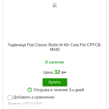
Габариты упаковки:
60x30x20 мм
Вес брутто:
60 г
Подробнее...
Годівниця Flat Classic Boilie M 40г Carp Pro CPFCB-
M040
В наличии
32
Цена:
грн
Купить
Отгрузка в течение 3-х дней
Добавить к сравнению
Артикул:
CPFCB-M040
Код товара:
17.20.79