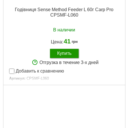
Годівниця Sense Method Feeder L 60г Carp Pro
CPSMF-L060
В наличии
41
Цена:
грн
Купить
Отгрузка в течение 3-х дней
Добавить к сравнению
Артикул:
CPSMF-L060
Код товара:
18.79.91
Матеріал:
Пластик
Тип:
Method
Материал:
Пластик
Форма:
Овальна
Размер:
Medium
Розмір:
Medium
Монтаж:
In-Line