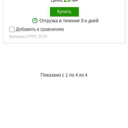
Цена:
Купить
Отгрузка в течение 3-х дней
Добавить к сравнению
Артикул:
CPPS-201M
Код товара:
18.24.55
Тип:
Форма для заповнення
Размер:
Medium
Розмір:
Medium
Форма:
Овальна
Габариты упаковки:
80x60x30 мм
Показано с 1 по 4 из 4
Вес брутто:
20 г
Подробнее...