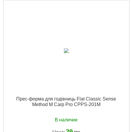
Матеріал:
Пластик
Тип:
Method
Материал:
Пластик
Форма:
Овальна
Размер:
Medium
Розмір:
Medium
Монтаж:
In-Line
Габариты упаковки:
80x20x30 мм
Вес брутто:
50 г
Подробнее...
Прес-форма для годівниць Flat Classic Sense
Method M Carp Pro CPPS-201M
В наличии
29
грн