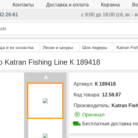
г
Контакты
Доставка и оплата
Корзина
Во
82-26-61
с 9:00 до 16:00 (сб, вс -
а и их оснастка
Лески и шнуры
Шок лидеры
Katran Fis
Katran Fishing Line К 189418
Артикул:
К 189418
Код товара:
12.58.87
Производитель:
Katran Fis
®
Оригинал
Бесплатная доставка по