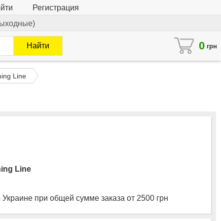
йти
Регистрация
 выходные)
0
Найти
грн
hing Line
hing Line
 Украине при общей сумме заказа от 2500 грн