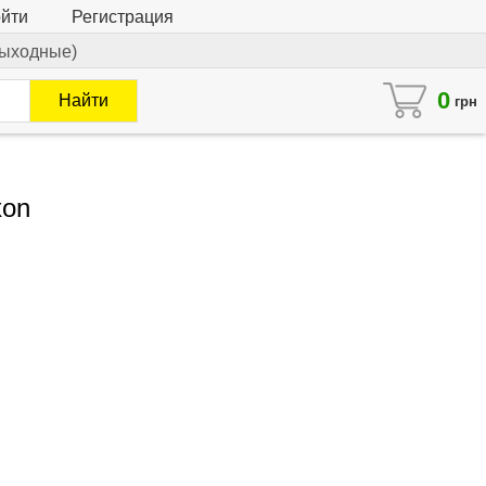
йти
Регистрация
 выходные)
0
Найти
грн
xon